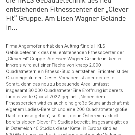
die HKLS Gebäudetechnik des neu
entstehenden Fitnesscenter der „Clever
Fit“ Gruppe. Am Eisen Wagner Gelände
in…
Firma Angerhofer erhält den Auftrag für die HKLS
Gebäudetechnik des neu entstehenden Fitnesscenter der
„Clever Fit“ Gruppe. Am Eisen Wagner Gelände in Ried im
Innkreis wird auf einer Fläche von knapp 2.000
Quadratmetern ein Fitness-Studio entstehen. Errichter ist der
Grundeigentümer. Dieses Vorhaben ist aber der erste
Schritt, denn das neu zu bebauende Areal umfasst
insgesamt 30.000 Quadratmeter.Eine Eröffnung ist bereits
für das vierte Quartal 2022 geplant. „Neben dem
Fitnessbereich wird es auch eine große Saunalandschaft mit
eigenem Ladies-Bereich und eine 200 Quadratmeter große
Dachterrasse geben“, so Kindl, der in Österreich aktuell
bereits sieben Clever Fit-Studios betreibt. Insgesamt gibt es
in Österreich 40 Studios dieser Kette, in Europa sind es
500.Wir freuen uns für das entgegengebrachte Vertrauen